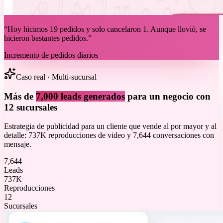
“Hoy hicimos 19 pedidos y solo cancelaron 1. Aunque llovió, se
hicieron bastantes pedidos.”
Incremento de pedidos diarios
Caso real · Multi-sucursal
Más de
7,000 leads generados
para un negocio con
12 sucursales
Estrategia de publicidad para un cliente que vende al por mayor y al
detalle: 737K reproducciones de video y 7,644 conversaciones con
mensaje.
7,644
Leads
737K
Reproducciones
12
Sucursales