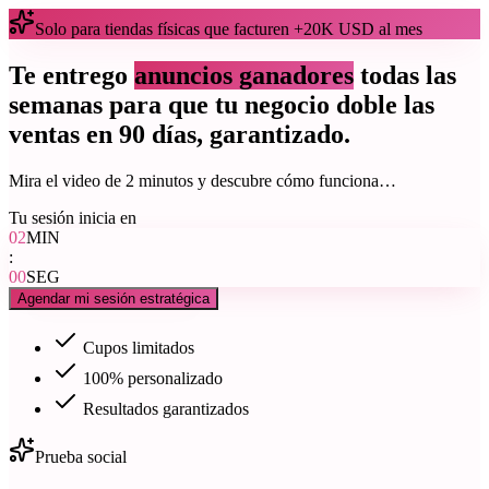
Solo para tiendas físicas que facturen +20K USD al mes
Te entrego
anuncios ganadores
todas las
semanas para que tu negocio doble las
ventas en 90 días, garantizado.
Mira el video de 2 minutos y descubre cómo funciona…
Tu sesión inicia en
02
MIN
:
00
SEG
Agendar mi sesión estratégica
Cupos limitados
100% personalizado
Resultados garantizados
Prueba social